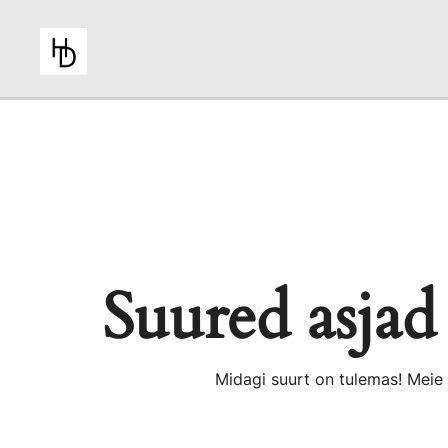
Skip
to
content
HiiuDesign
Suured asjad 
Midagi suurt on tulemas! Meie