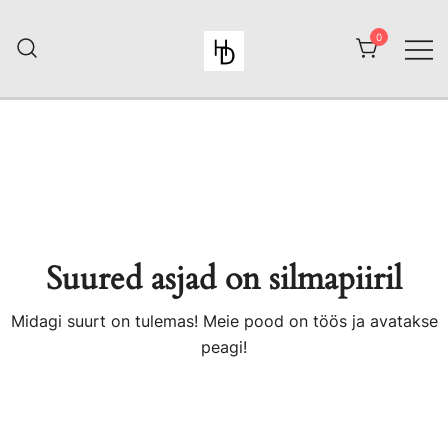
Skip
to
0
content
HiiuDesign
Suured asjad on silmapiiril
Midagi suurt on tulemas! Meie pood on töös ja avatakse
peagi!