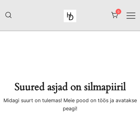
Skip
to
0
content
HiiuDesign
Suured asjad on silmapiiril
Midagi suurt on tulemas! Meie pood on töös ja avatakse
peagi!