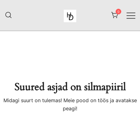
Skip
to
0
content
HiiuDesign
Suured asjad on silmapiiril
Midagi suurt on tulemas! Meie pood on töös ja avatakse
peagi!