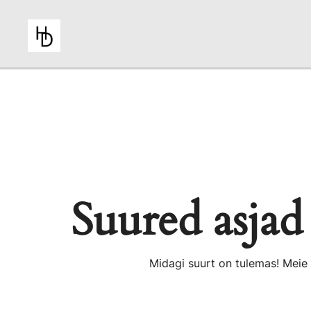
Skip
to
content
HiiuDesign
Suured asjad 
Midagi suurt on tulemas! Meie