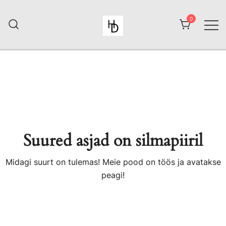
Skip
to
0
content
HiiuDesign
Suured asjad on silmapiiril
Midagi suurt on tulemas! Meie pood on töös ja avatakse
peagi!