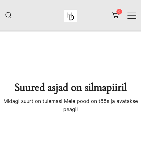
Skip
to
0
content
HiiuDesign
Suured asjad on silmapiiril
Midagi suurt on tulemas! Meie pood on töös ja avatakse
peagi!