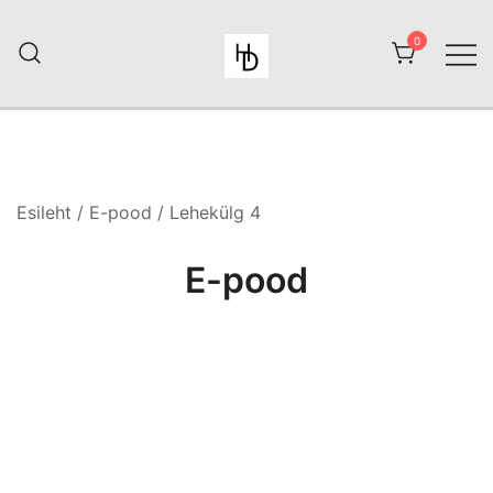
Skip
to
0
content
HiiuDesign
Esileht
/
E-pood
/ Lehekülg 4
E-pood